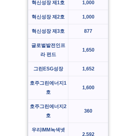
혁신성장 제1호
1,000
혁신성장 제2호
1,000
혁신성장 제3호
877
글로벌발전인프
1,650
라 펀드
그린ESG성장
1,652
호주그린에너지1
1,600
호
호주그린에너지2
360
호
우리IMM녹색넷
2,592