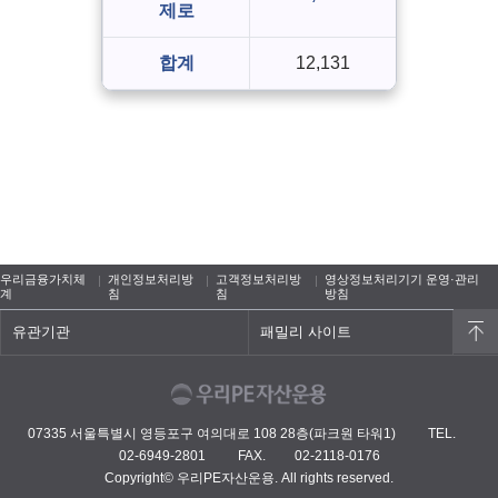
제로
합계
12,131
우리금융가치체
개인정보처리방
고객정보처리방
영상정보처리기기 운영·관리
계
침
침
방침
유관기관
패밀리 사이트
07335 서울특별시 영등포구 여의대로 108 28층(파크원 타워1)
TEL.
02-6949-2801
FAX.
02-2118-0176
Copyright© 우리PE자산운용. All rights reserved.